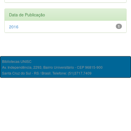
Data de Publicação
2016
1
Bibliotecas UNISC
Av. Independência, 2293, Bairro Universitário - CEP 96815-900
Santa Cruz do Sul - RS / Brasil. Telefone: (51)3717.7409