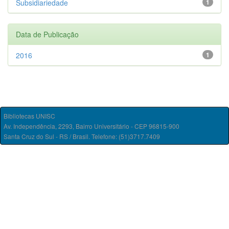
Subsidiariedade
1
Data de Publicação
2016
1
Bibliotecas UNISC
Av. Independência, 2293, Bairro Universitário - CEP 96815-900
Santa Cruz do Sul - RS / Brasil. Telefone: (51)3717.7409