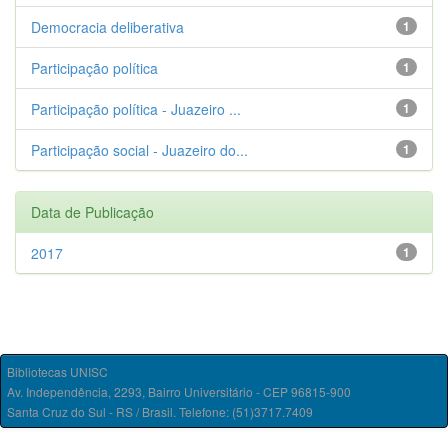
Democracia deliberativa
1
Participação política
1
Participação política - Juazeiro ...
1
Participação social - Juazeiro do...
1
Data de Publicação
2017
1
Bibliotecas UNISC
Av. Independência, 2293, Bairro Universitário - CEP 96815-900
Santa Cruz do Sul - RS / Brasil. Telefone: (51)3717.7409