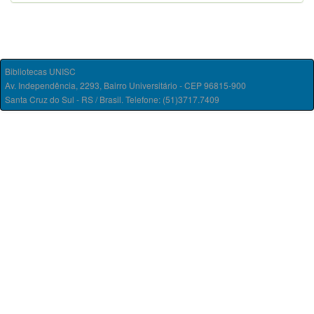
Bibliotecas UNISC
Av. Independência, 2293, Bairro Universitário - CEP 96815-900
Santa Cruz do Sul - RS / Brasil. Telefone: (51)3717.7409