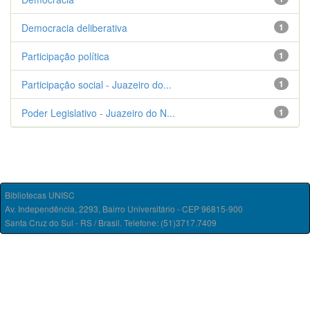
Democracia deliberativa
1
Participação política
1
Participação social - Juazeiro do...
1
Poder Legislativo - Juazeiro do N...
1
Bibliotecas UNISC
Av. Independência, 2293, Bairro Universitário - CEP 96815-900
Santa Cruz do Sul - RS / Brasil. Telefone: (51)3717.7409