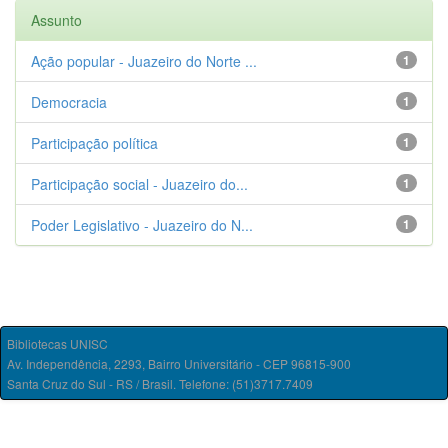
Assunto
Ação popular - Juazeiro do Norte ...
1
Democracia
1
Participação política
1
Participação social - Juazeiro do...
1
Poder Legislativo - Juazeiro do N...
1
Bibliotecas UNISC
Av. Independência, 2293, Bairro Universitário - CEP 96815-900
Santa Cruz do Sul - RS / Brasil. Telefone: (51)3717.7409