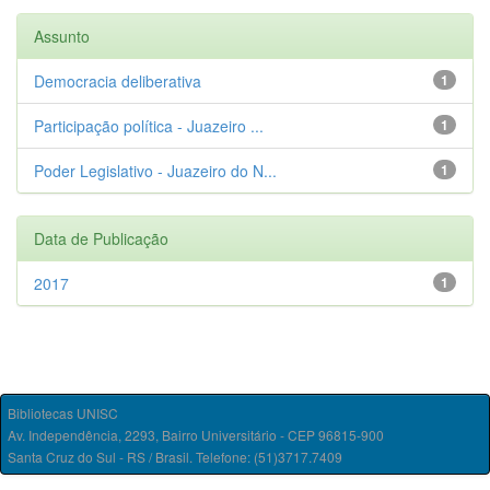
Assunto
Democracia deliberativa
1
Participação política - Juazeiro ...
1
Poder Legislativo - Juazeiro do N...
1
Data de Publicação
2017
1
Bibliotecas UNISC
Av. Independência, 2293, Bairro Universitário - CEP 96815-900
Santa Cruz do Sul - RS / Brasil. Telefone: (51)3717.7409