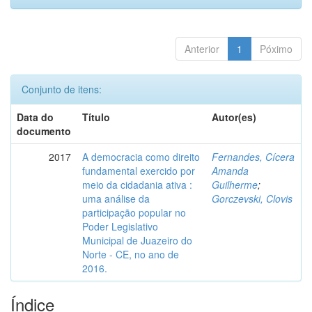
Anterior
1
Póximo
Conjunto de itens:
Data do
Título
Autor(es)
documento
2017
A democracia como direito
Fernandes, Cícera
fundamental exercido por
Amanda
meio da cidadania ativa :
Guilherme
;
uma análise da
Gorczevski, Clovis
participação popular no
Poder Legislativo
Municipal de Juazeiro do
Norte - CE, no ano de
2016.
Índice