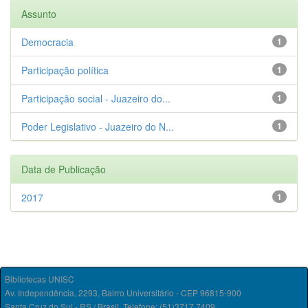
Assunto
Democracia
1
Participação política
1
Participação social - Juazeiro do...
1
Poder Legislativo - Juazeiro do N...
1
Data de Publicação
2017
1
Bibliotecas UNISC
Av. Independência, 2293, Bairro Universitário - CEP 96815-900
Santa Cruz do Sul - RS / Brasil. Telefone: (51)3717.7409