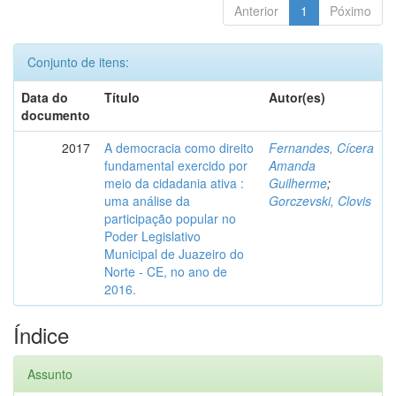
Anterior
1
Póximo
Conjunto de itens:
Data do
Título
Autor(es)
documento
2017
A democracia como direito
Fernandes, Cícera
fundamental exercido por
Amanda
meio da cidadania ativa :
Guilherme
;
uma análise da
Gorczevski, Clovis
participação popular no
Poder Legislativo
Municipal de Juazeiro do
Norte - CE, no ano de
2016.
Índice
Assunto