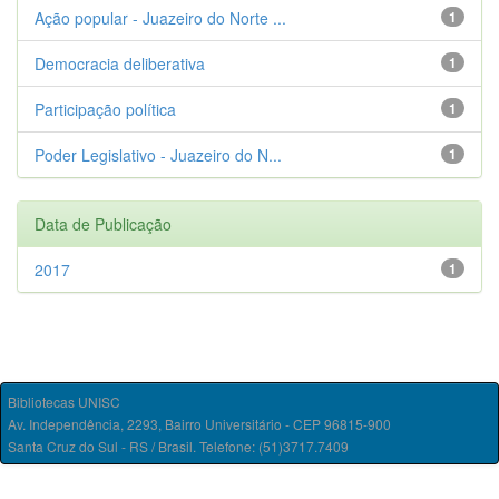
Ação popular - Juazeiro do Norte ...
1
Democracia deliberativa
1
Participação política
1
Poder Legislativo - Juazeiro do N...
1
Data de Publicação
2017
1
Bibliotecas UNISC
Av. Independência, 2293, Bairro Universitário - CEP 96815-900
Santa Cruz do Sul - RS / Brasil. Telefone: (51)3717.7409