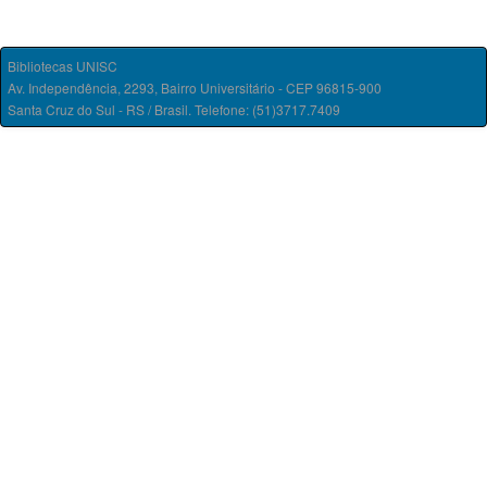
Bibliotecas UNISC
Av. Independência, 2293, Bairro Universitário - CEP 96815-900
Santa Cruz do Sul - RS / Brasil. Telefone: (51)3717.7409