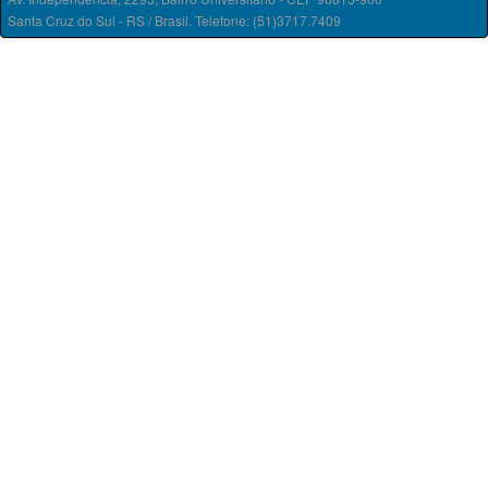
Santa Cruz do Sul - RS / Brasil. Telefone: (51)3717.7409