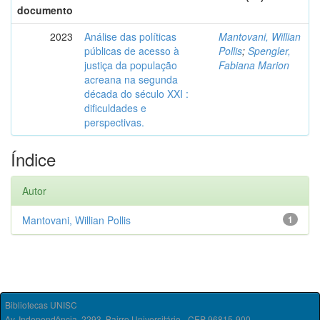
documento
2023
Análise das políticas
Mantovani, Willian
públicas de acesso à
Pollis
;
Spengler,
justiça da população
Fabiana Marion
acreana na segunda
década do século XXI :
dificuldades e
perspectivas.
Índice
Autor
Mantovani, Willian Pollis
1
Bibliotecas UNISC
Av. Independência, 2293, Bairro Universitário - CEP 96815-900