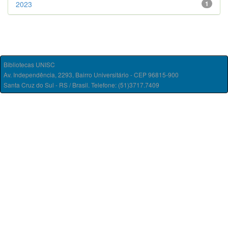
2023
1
Bibliotecas UNISC
Av. Independência, 2293, Bairro Universitário - CEP 96815-900
Santa Cruz do Sul - RS / Brasil. Telefone: (51)3717.7409