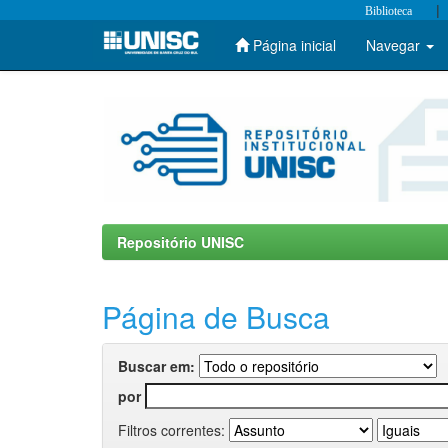
|
Biblioteca
Página inicial
Navegar
Skip
navigation
Repositório UNISC
Página de Busca
Buscar em:
por
Filtros correntes: