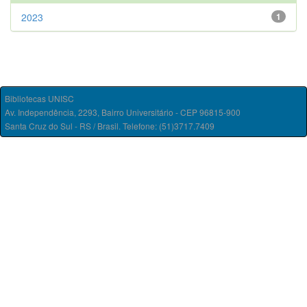
2023
1
Bibliotecas UNISC
Av. Independência, 2293, Bairro Universitário - CEP 96815-900
Santa Cruz do Sul - RS / Brasil. Telefone: (51)3717.7409