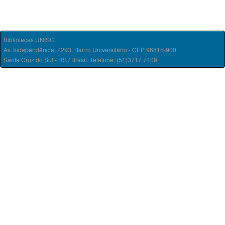
Bibliotecas UNISC
Av. Independência, 2293, Bairro Universitário - CEP 96815-900
Santa Cruz do Sul - RS / Brasil. Telefone: (51)3717.7409