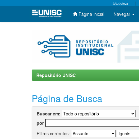
|
Biblioteca
Página inicial
Navegar
Skip
navigation
Repositório UNISC
Página de Busca
Buscar em:
por
Filtros correntes: