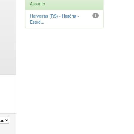
Assunto
Herveiras (RS) - História -
1
Estud...