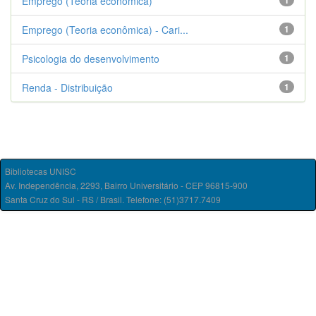
Emprego (Teoria econômica)
1
Emprego (Teoria econômica) - Cari...
1
Psicologia do desenvolvimento
1
Renda - Distribuição
1
Bibliotecas UNISC
Av. Independência, 2293, Bairro Universitário - CEP 96815-900
Santa Cruz do Sul - RS / Brasil. Telefone: (51)3717.7409