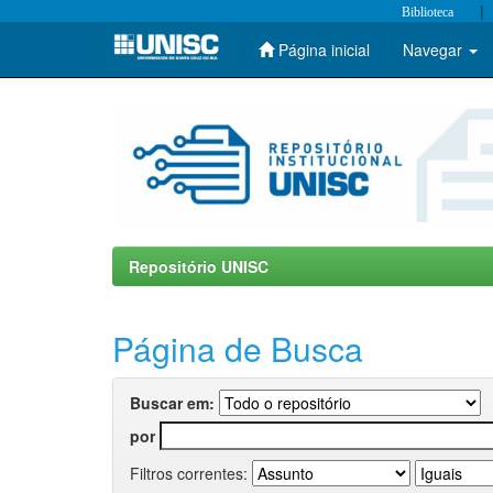
|
Biblioteca
Página inicial
Navegar
Skip
navigation
Repositório UNISC
Página de Busca
Buscar em:
por
Filtros correntes: