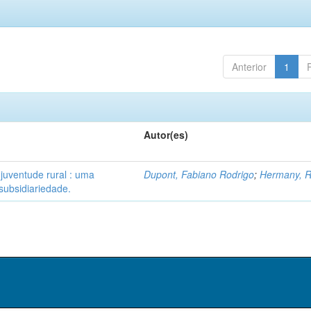
Anterior
1
Autor(es)
 juventude rural : uma
Dupont, Fabiano Rodrigo
;
Hermany, R
subsidiariedade.