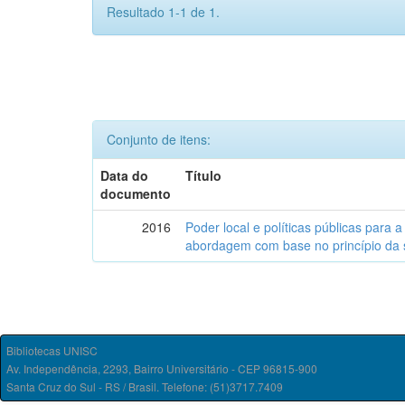
Resultado 1-1 de 1.
Conjunto de itens:
Data do
Título
documento
2016
Poder local e políticas públicas para a
abordagem com base no princípio da 
Bibliotecas UNISC
Av. Independência, 2293, Bairro Universitário - CEP 96815-900
Santa Cruz do Sul - RS / Brasil. Telefone: (51)3717.7409