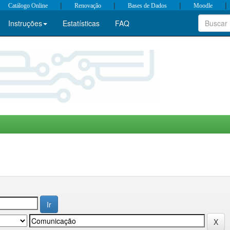
|
|
|
|
Catálogo Online
Renovação
Bases de Dados
Moodle
Instruções
Estatísticas
FAQ