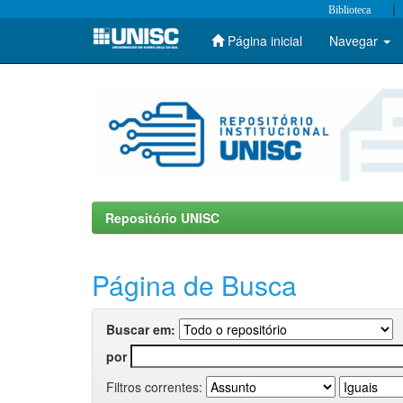
|
Biblioteca
Página inicial
Navegar
Skip
navigation
Repositório UNISC
Página de Busca
Buscar em:
por
Filtros correntes: