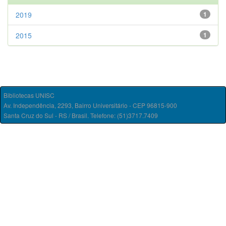
2019
1
2015
1
Bibliotecas UNISC
Av. Independência, 2293, Bairro Universitário - CEP 96815-900
Santa Cruz do Sul - RS / Brasil. Telefone: (51)3717.7409