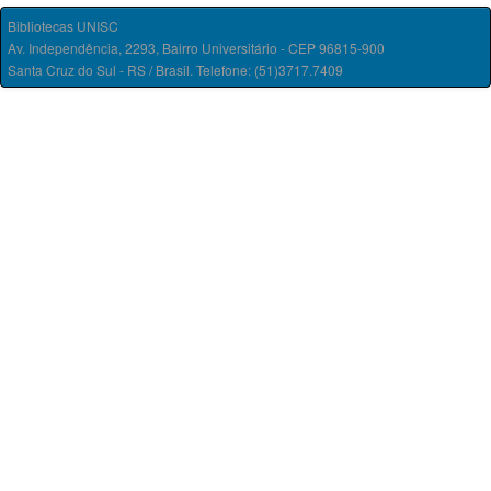
Bibliotecas UNISC
Av. Independência, 2293, Bairro Universitário - CEP 96815-900
Santa Cruz do Sul - RS / Brasil. Telefone: (51)3717.7409