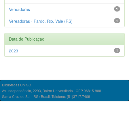
Vereadoras
1
Vereadoras - Pardo, Rio, Vale (RS)
1
Data de Publicação
2023
1
Bibliotecas UNISC
Av. Independência, 2293, Bairro Universitário - CEP 96815-900
Santa Cruz do Sul - RS / Brasil. Telefone: (51)3717.7409