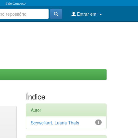
Fale Conosco
Entrar em:
Índice
Autor
Schweikart, Luana Thaís
1