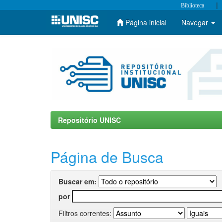
|
Biblioteca
Página inicial
Navegar
Skip
navigation
Repositório UNISC
Página de Busca
Buscar em:
por
Filtros correntes: