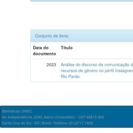
Conjunto de itens:
Data do
Título
documento
2023
Análise do discurso da comunicação 
recursos de gênero no perfil Instagr
Rio Pardo.
Bibliotecas UNISC
Av. Independência, 2293, Bairro Universitário - CEP 96815-900
Santa Cruz do Sul - RS / Brasil. Telefone: (51)3717.7409