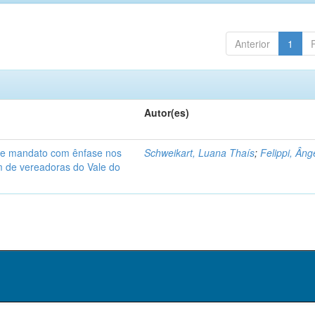
Anterior
1
Autor(es)
de mandato com ênfase nos
Schweikart, Luana Thaís
;
Felippi, Âng
am de vereadoras do Vale do