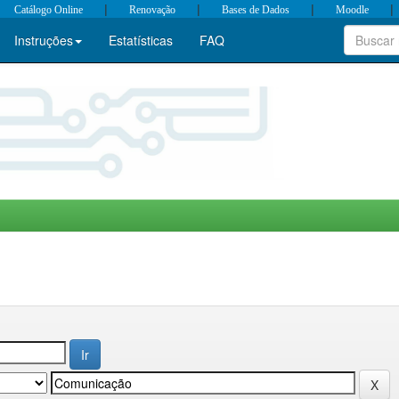
|
|
|
|
Catálogo Online
Renovação
Bases de Dados
Moodle
Instruções
Estatísticas
FAQ