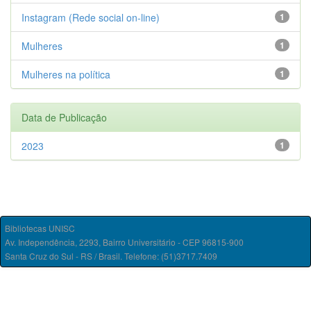
Instagram (Rede social on-line)
1
Mulheres
1
Mulheres na política
1
Data de Publicação
2023
1
Bibliotecas UNISC
Av. Independência, 2293, Bairro Universitário - CEP 96815-900
Santa Cruz do Sul - RS / Brasil. Telefone: (51)3717.7409