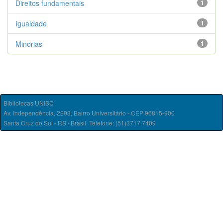
Direitos fundamentais
1
Igualdade
1
Minorias
1
Bibliotecas UNISC
Av. Independência, 2293, Bairro Universitário - CEP 96815-900
Santa Cruz do Sul - RS / Brasil. Telefone: (51)3717.7409