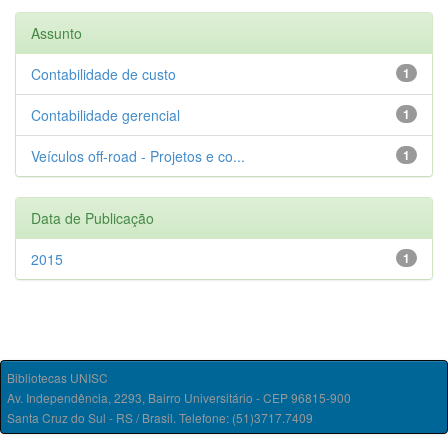
Assunto
Contabilidade de custo
1
Contabilidade gerencial
1
Veículos off-road - Projetos e co...
1
Data de Publicação
2015
1
Bibliotecas UNISC
Av. Independência, 2293, Bairro Universitário - CEP 96815-900
Santa Cruz do Sul - RS / Brasil. Telefone: (51)3717.7409