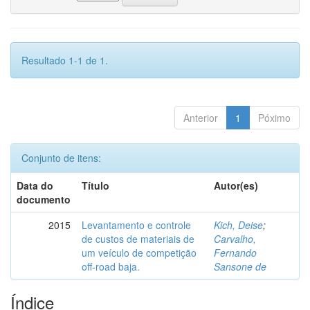
Resultado 1-1 de 1.
Anterior
1
Póximo
Conjunto de itens:
Data do
Título
Autor(es)
documento
2015
Levantamento e controle
Kich, Deise
;
de custos de materiais de
Carvalho,
um veículo de competição
Fernando
off-road baja.
Sansone de
Índice