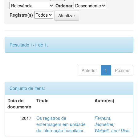
Ordenar
Registro(s)
Resultado 1-1 de 1.
Anterior
1
Póximo
Conjunto de itens:
Data do
Título
Autor(es)
documento
2017
Os registros de
Ferreira,
enfermagem em unidade
Jaqueline
;
de internação hospitalar.
Weigelt, Leni Dias