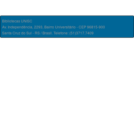
Bibliotecas UNISC
Av. Independência, 2293, Bairro Universitário - CEP 96815-900
Santa Cruz do Sul - RS / Brasil. Telefone: (51)3717.7409