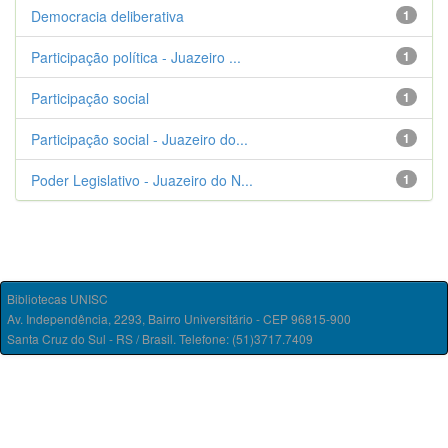
Democracia deliberativa
1
Participação política - Juazeiro ...
1
Participação social
1
Participação social - Juazeiro do...
1
Poder Legislativo - Juazeiro do N...
1
Bibliotecas UNISC
Av. Independência, 2293, Bairro Universitário - CEP 96815-900
Santa Cruz do Sul - RS / Brasil. Telefone: (51)3717.7409