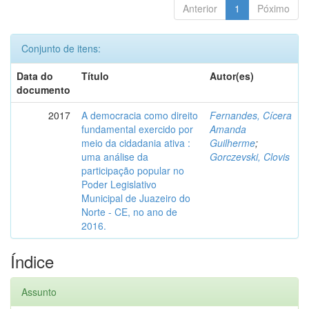
Anterior
1
Póximo
Conjunto de itens:
Data do
Título
Autor(es)
documento
2017
A democracia como direito
Fernandes, Cícera
fundamental exercido por
Amanda
meio da cidadania ativa :
Guilherme
;
uma análise da
Gorczevski, Clovis
participação popular no
Poder Legislativo
Municipal de Juazeiro do
Norte - CE, no ano de
2016.
Índice
Assunto