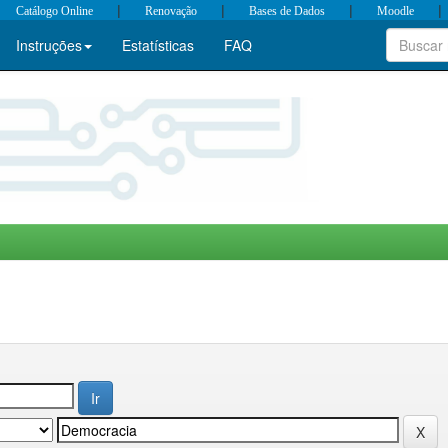
|
|
|
|
Catálogo Online
Renovação
Bases de Dados
Moodle
Instruções
Estatísticas
FAQ