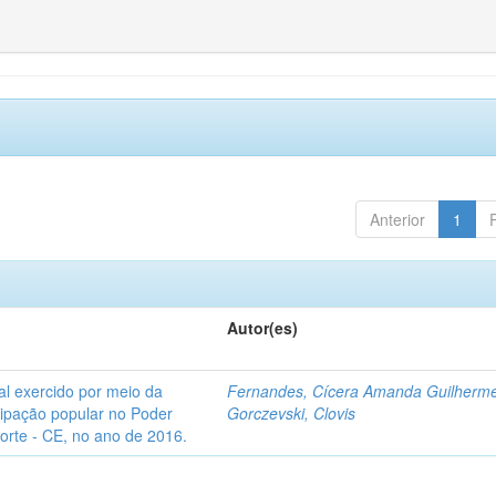
Anterior
1
Autor(es)
l exercido por meio da
Fernandes, Cícera Amanda Guilherm
icipação popular no Poder
Gorczevski, Clovis
Norte - CE, no ano de 2016.