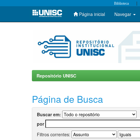
|
Biblioteca
Página inicial
Navegar
Skip
navigation
Repositório UNISC
Página de Busca
Buscar em:
por
Filtros correntes: