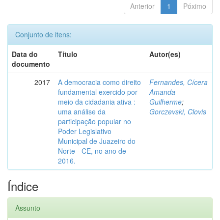
Anterior
1
Póximo
Conjunto de itens:
Data do
Título
Autor(es)
documento
2017
A democracia como direito
Fernandes, Cícera
fundamental exercido por
Amanda
meio da cidadania ativa :
Guilherme
;
uma análise da
Gorczevski, Clovis
participação popular no
Poder Legislativo
Municipal de Juazeiro do
Norte - CE, no ano de
2016.
Índice
Assunto