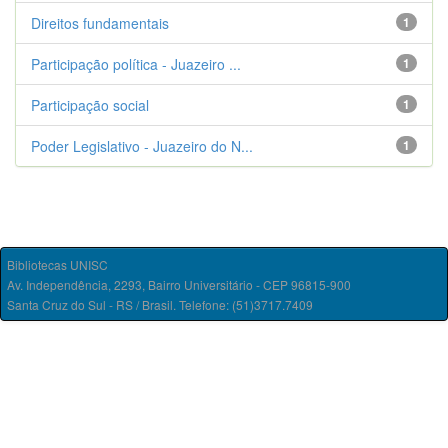
Direitos fundamentais
1
Participação política - Juazeiro ...
1
Participação social
1
Poder Legislativo - Juazeiro do N...
1
Bibliotecas UNISC
Av. Independência, 2293, Bairro Universitário - CEP 96815-900
Santa Cruz do Sul - RS / Brasil. Telefone: (51)3717.7409