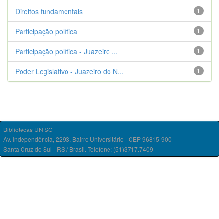
Direitos fundamentais
1
Participação política
1
Participação política - Juazeiro ...
1
Poder Legislativo - Juazeiro do N...
1
Bibliotecas UNISC
Av. Independência, 2293, Bairro Universitário - CEP 96815-900
Santa Cruz do Sul - RS / Brasil. Telefone: (51)3717.7409