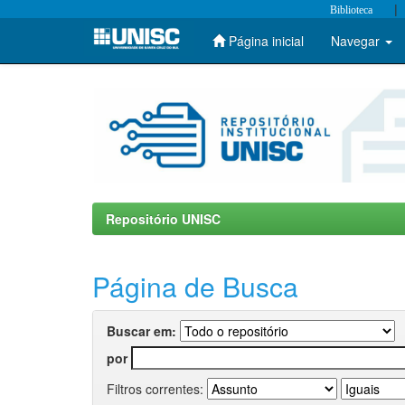
|
Biblioteca
Página inicial
Navegar
Skip
navigation
Repositório UNISC
Página de Busca
Buscar em:
por
Filtros correntes: