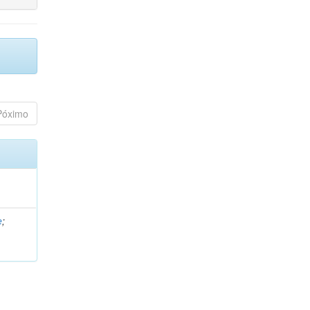
Póximo
e
;