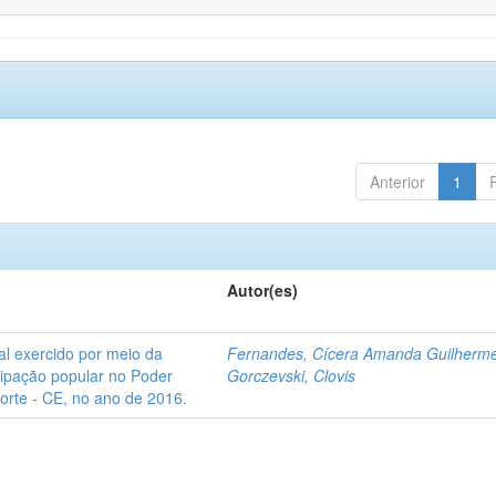
Anterior
1
Autor(es)
l exercido por meio da
Fernandes, Cícera Amanda Guilherm
icipação popular no Poder
Gorczevski, Clovis
Norte - CE, no ano de 2016.