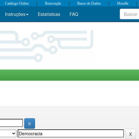
|
|
|
|
Catálogo Online
Renovação
Bases de Dados
Moodle
Instruções
Estatísticas
FAQ