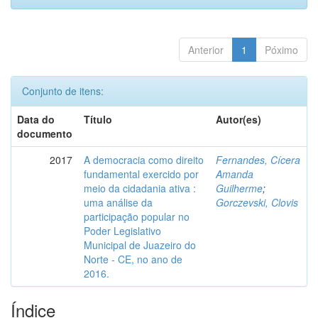
Anterior
1
Póximo
Conjunto de itens:
Data do
Título
Autor(es)
documento
2017
A democracia como direito
Fernandes, Cícera
fundamental exercido por
Amanda
meio da cidadania ativa :
Guilherme
;
uma análise da
Gorczevski, Clovis
participação popular no
Poder Legislativo
Municipal de Juazeiro do
Norte - CE, no ano de
2016.
Índice