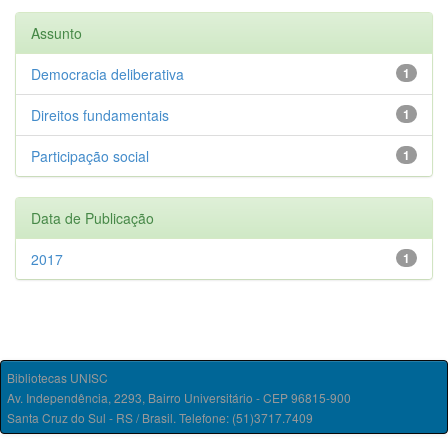
Assunto
Democracia deliberativa
1
Direitos fundamentais
1
Participação social
1
Data de Publicação
2017
1
Bibliotecas UNISC
Av. Independência, 2293, Bairro Universitário - CEP 96815-900
Santa Cruz do Sul - RS / Brasil. Telefone: (51)3717.7409