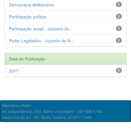
Democracia deliberativa
1
Participação política
1
Participação social - Juazeiro do...
1
Poder Legislativo - Juazeiro do N...
1
Data de Publicação
2017
1
Bibliotecas UNISC
Av. Independência, 2293, Bairro Universitário - CEP 96815-900
Santa Cruz do Sul - RS / Brasil. Telefone: (51)3717.7409