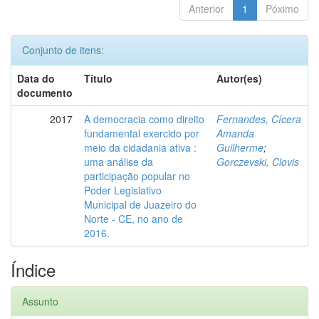
Anterior
1
Póximo
Conjunto de itens:
Data do
Título
Autor(es)
documento
2017
A democracia como direito
Fernandes, Cícera
fundamental exercido por
Amanda
meio da cidadania ativa :
Guilherme
;
uma análise da
Gorczevski, Clovis
participação popular no
Poder Legislativo
Municipal de Juazeiro do
Norte - CE, no ano de
2016.
Índice
Assunto