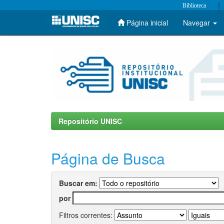
|
Biblioteca
Página inicial
Navegar
Skip
navigation
Repositório UNISC
Página de Busca
Buscar em:
por
Filtros correntes: