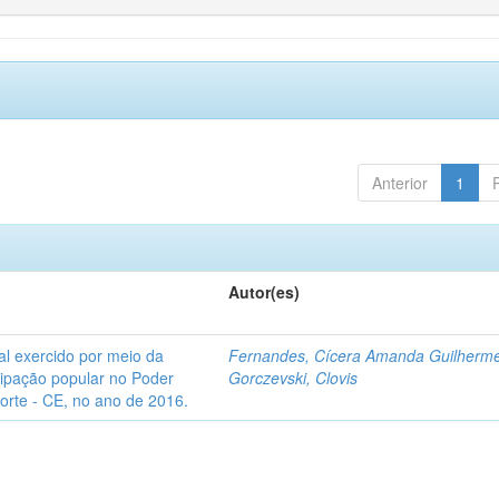
Anterior
1
Autor(es)
l exercido por meio da
Fernandes, Cícera Amanda Guilherm
icipação popular no Poder
Gorczevski, Clovis
Norte - CE, no ano de 2016.