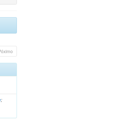
Póximo
e
;