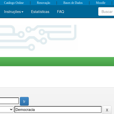
|
|
|
|
Catálogo Online
Renovação
Bases de Dados
Moodle
Instruções
Estatísticas
FAQ