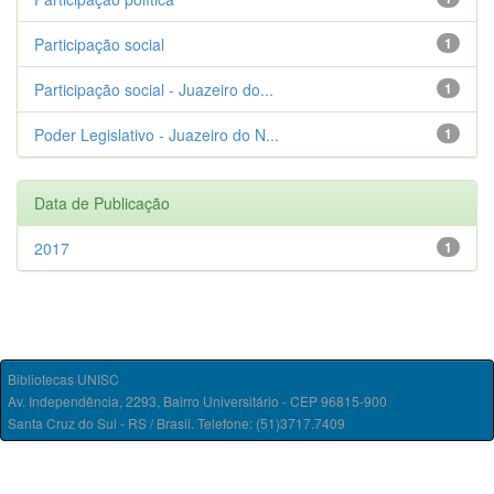
Participação social
1
Participação social - Juazeiro do...
1
Poder Legislativo - Juazeiro do N...
1
Data de Publicação
2017
1
Bibliotecas UNISC
Av. Independência, 2293, Bairro Universitário - CEP 96815-900
Santa Cruz do Sul - RS / Brasil. Telefone: (51)3717.7409