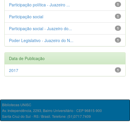
Participação política - Juazeiro ...
1
Participação social
1
Participação social - Juazeiro do...
1
Poder Legislativo - Juazeiro do N...
1
Data de Publicação
2017
1
Bibliotecas UNISC
Av. Independência, 2293, Bairro Universitário - CEP 96815-900
Santa Cruz do Sul - RS / Brasil. Telefone: (51)3717.7409