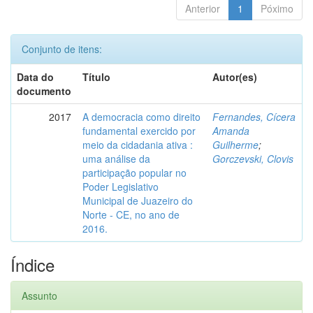
Anterior
1
Póximo
Conjunto de itens:
Data do
Título
Autor(es)
documento
2017
A democracia como direito
Fernandes, Cícera
fundamental exercido por
Amanda
meio da cidadania ativa :
Guilherme
;
uma análise da
Gorczevski, Clovis
participação popular no
Poder Legislativo
Municipal de Juazeiro do
Norte - CE, no ano de
2016.
Índice
Assunto