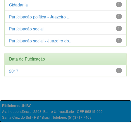
Cidadania
1
Participação política - Juazeiro ...
1
Participação social
1
Participação social - Juazeiro do...
1
Data de Publicação
2017
1
Bibliotecas UNISC
Av. Independência, 2293, Bairro Universitário - CEP 96815-900
Santa Cruz do Sul - RS / Brasil. Telefone: (51)3717.7409