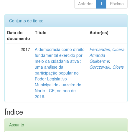
Anterior
1
Póximo
Conjunto de itens:
Data do
Título
Autor(es)
documento
2017
A democracia como direito
Fernandes, Cícera
fundamental exercido por
Amanda
meio da cidadania ativa :
Guilherme
;
uma análise da
Gorczevski, Clovis
participação popular no
Poder Legislativo
Municipal de Juazeiro do
Norte - CE, no ano de
2016.
Índice
Assunto