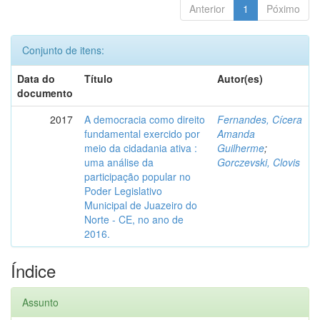
Anterior
1
Póximo
Conjunto de itens:
Data do
Título
Autor(es)
documento
2017
A democracia como direito
Fernandes, Cícera
fundamental exercido por
Amanda
meio da cidadania ativa :
Guilherme
;
uma análise da
Gorczevski, Clovis
participação popular no
Poder Legislativo
Municipal de Juazeiro do
Norte - CE, no ano de
2016.
Índice
Assunto