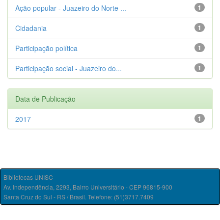
Ação popular - Juazeiro do Norte ...
1
Cidadania
1
Participação política
1
Participação social - Juazeiro do...
1
Data de Publicação
2017
1
Bibliotecas UNISC
Av. Independência, 2293, Bairro Universitário - CEP 96815-900
Santa Cruz do Sul - RS / Brasil. Telefone: (51)3717.7409