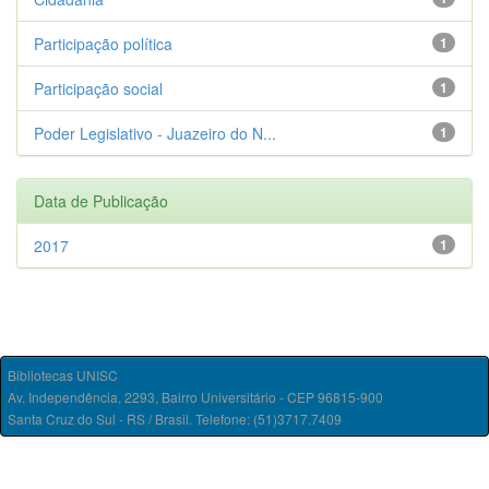
Participação política
1
Participação social
1
Poder Legislativo - Juazeiro do N...
1
Data de Publicação
2017
1
Bibliotecas UNISC
Av. Independência, 2293, Bairro Universitário - CEP 96815-900
Santa Cruz do Sul - RS / Brasil. Telefone: (51)3717.7409