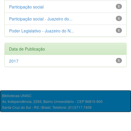
Participação social
1
Participação social - Juazeiro do...
1
Poder Legislativo - Juazeiro do N...
1
Data de Publicação
2017
1
Bibliotecas UNISC
Av. Independência, 2293, Bairro Universitário - CEP 96815-900
Santa Cruz do Sul - RS / Brasil. Telefone: (51)3717.7409