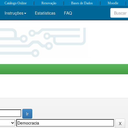
|
|
|
|
Catálogo Online
Renovação
Bases de Dados
Moodle
Instruções
Estatísticas
FAQ