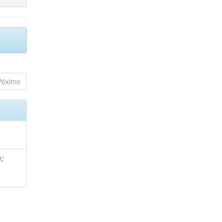
Póximo
e
;