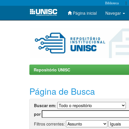
|
Biblioteca
Página inicial
Navegar
Skip
navigation
Repositório UNISC
Página de Busca
Buscar em:
por
Filtros correntes: