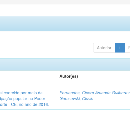
Anterior
1
Autor(es)
l exercido por meio da
Fernandes, Cícera Amanda Guilherm
icipação popular no Poder
Gorczevski, Clovis
Norte - CE, no ano de 2016.