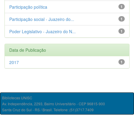
Participação política
1
Participação social - Juazeiro do...
1
Poder Legislativo - Juazeiro do N...
1
Data de Publicação
2017
1
Bibliotecas UNISC
Av. Independência, 2293, Bairro Universitário - CEP 96815-900
Santa Cruz do Sul - RS / Brasil. Telefone: (51)3717.7409