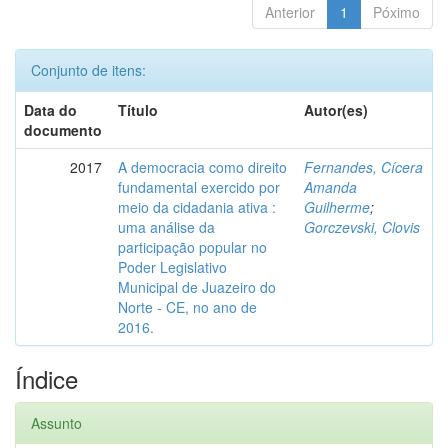
Anterior
1
Póximo
Conjunto de itens:
Data do
Título
Autor(es)
documento
2017
A democracia como direito
Fernandes, Cícera
fundamental exercido por
Amanda
meio da cidadania ativa :
Guilherme
;
uma análise da
Gorczevski, Clovis
participação popular no
Poder Legislativo
Municipal de Juazeiro do
Norte - CE, no ano de
2016.
Índice
Assunto