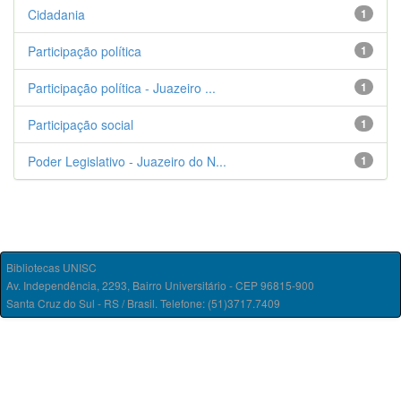
Cidadania
1
Participação política
1
Participação política - Juazeiro ...
1
Participação social
1
Poder Legislativo - Juazeiro do N...
1
Bibliotecas UNISC
Av. Independência, 2293, Bairro Universitário - CEP 96815-900
Santa Cruz do Sul - RS / Brasil. Telefone: (51)3717.7409