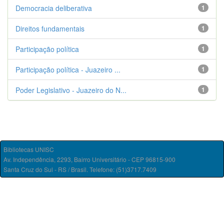
Democracia deliberativa
1
Direitos fundamentais
1
Participação política
1
Participação política - Juazeiro ...
1
Poder Legislativo - Juazeiro do N...
1
Bibliotecas UNISC
Av. Independência, 2293, Bairro Universitário - CEP 96815-900
Santa Cruz do Sul - RS / Brasil. Telefone: (51)3717.7409