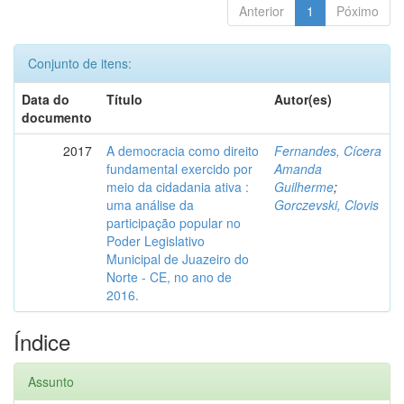
Anterior
1
Póximo
Conjunto de itens:
Data do
Título
Autor(es)
documento
2017
A democracia como direito
Fernandes, Cícera
fundamental exercido por
Amanda
meio da cidadania ativa :
Guilherme
;
uma análise da
Gorczevski, Clovis
participação popular no
Poder Legislativo
Municipal de Juazeiro do
Norte - CE, no ano de
2016.
Índice
Assunto