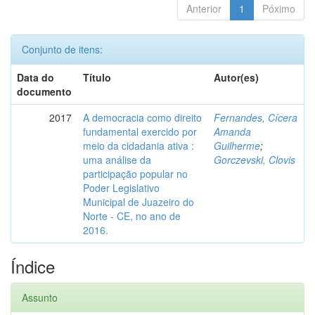
Anterior
1
Póximo
Conjunto de itens:
Data do
Título
Autor(es)
documento
2017
A democracia como direito
Fernandes, Cícera
fundamental exercido por
Amanda
meio da cidadania ativa :
Guilherme
;
uma análise da
Gorczevski, Clovis
participação popular no
Poder Legislativo
Municipal de Juazeiro do
Norte - CE, no ano de
2016.
Índice
Assunto