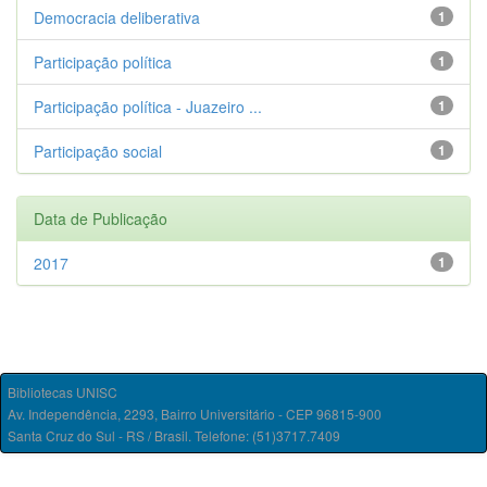
Democracia deliberativa
1
Participação política
1
Participação política - Juazeiro ...
1
Participação social
1
Data de Publicação
2017
1
Bibliotecas UNISC
Av. Independência, 2293, Bairro Universitário - CEP 96815-900
Santa Cruz do Sul - RS / Brasil. Telefone: (51)3717.7409