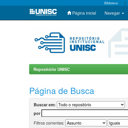
|
Biblioteca
Página inicial
Navegar
Skip
navigation
Repositório UNISC
Página de Busca
Buscar em:
por
Filtros correntes: