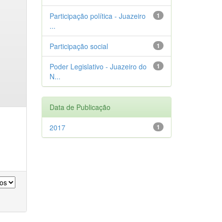
Participação política - Juazeiro
1
...
Participação social
1
Poder Legislativo - Juazeiro do
1
N...
Data de Publicação
2017
1