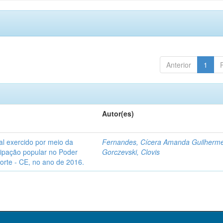
Anterior
1
Autor(es)
l exercido por meio da
Fernandes, Cícera Amanda Guilherm
icipação popular no Poder
Gorczevski, Clovis
Norte - CE, no ano de 2016.