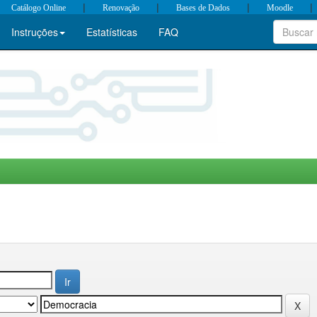
|
|
|
|
Catálogo Online
Renovação
Bases de Dados
Moodle
Instruções
Estatísticas
FAQ