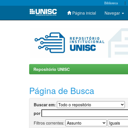
|
Biblioteca
Página inicial
Navegar
Skip
navigation
Repositório UNISC
Página de Busca
Buscar em:
por
Filtros correntes: