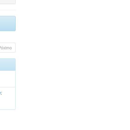
Póximo
e
;