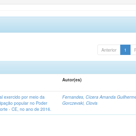
Anterior
1
Autor(es)
l exercido por meio da
Fernandes, Cícera Amanda Guilherm
icipação popular no Poder
Gorczevski, Clovis
Norte - CE, no ano de 2016.