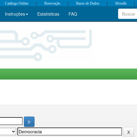
|
|
|
|
Catálogo Online
Renovação
Bases de Dados
Moodle
Instruções
Estatísticas
FAQ